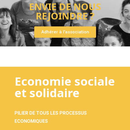
ENVIE DE NOUS
REJOINDRE ?
Adhérer à l'association
Economie sociale
et solidaire
PILIER DE TOUS LES PROCESSUS
ECONOMIQUES