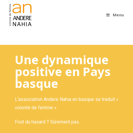
Menu
Une dynamique
positive en Pays
basque
L’association Andere Nahia en basque se traduit «
volonté de femme ».
Fruit du hasard ? Sûrement pas.